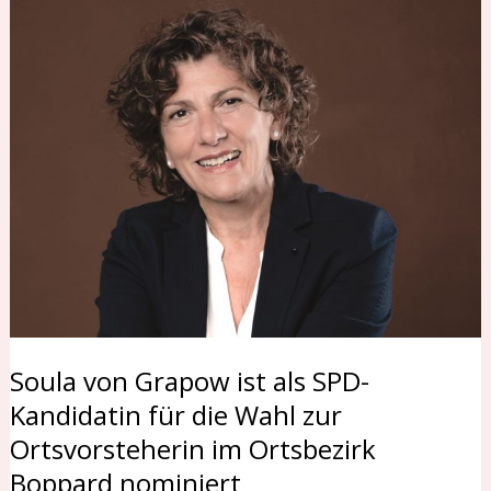
Soula
von
Grapow
ist
als
SPD-
Kandidatin
für
die
Wahl
zur
Ortsvorsteherin
im
Soula von Grapow ist als SPD-
Ortsbezirk
Kandidatin für die Wahl zur
Boppard
Ortsvorsteherin im Ortsbezirk
nominiert
Boppard nominiert