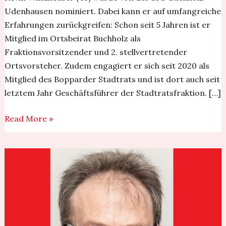
Udenhausen nominiert. Dabei kann er auf umfangreiche
Erfahrungen zurückgreifen: Schon seit 5 Jahren ist er
Mitglied im Ortsbeirat Buchholz als
Fraktionsvorsitzender und 2. stellvertretender
Ortsvorsteher. Zudem engagiert er sich seit 2020 als
Mitglied des Bopparder Stadtrats und ist dort auch seit
letztem Jahr Geschäftsführer der Stadtratsfraktion. […]
Read More »
Andreas
Krüger
ist
der
Kandidatfür
das