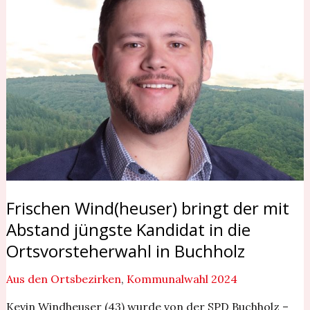
bringt
der
mit
Abstand
jüngste
Kandidat
in
die
Ortsvorsteherwahl
in
Buchholz
Frischen Wind(heuser) bringt der mit
Abstand jüngste Kandidat in die
Ortsvorsteherwahl in Buchholz
Aus den Ortsbezirken
,
Kommunalwahl 2024
Kevin Windheuser (43) wurde von der SPD Buchholz –