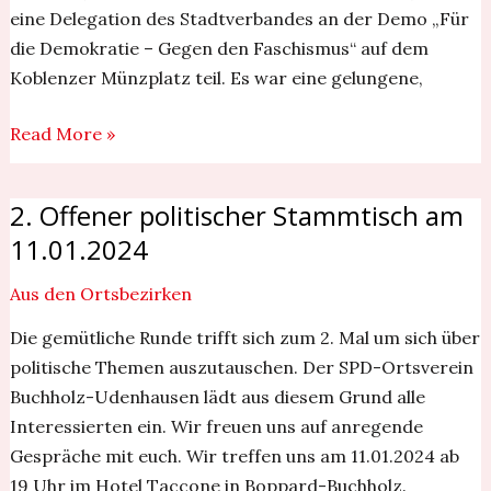
eine Delegation des Stadtverbandes an der Demo „Für
die Demokratie – Gegen den Faschismus“ auf dem
Koblenzer Münzplatz teil. Es war eine gelungene,
Read More »
2. Offener politischer Stammtisch am
2.
Offener
11.01.2024
politischer
Aus den Ortsbezirken
Stammtisch
am
Die gemütliche Runde trifft sich zum 2. Mal um sich über
11.01.2024
politische Themen auszutauschen. Der SPD-Ortsverein
Buchholz-Udenhausen lädt aus diesem Grund alle
Interessierten ein. Wir freuen uns auf anregende
Gespräche mit euch. Wir treffen uns am 11.01.2024 ab
19 Uhr im Hotel Taccone in Boppard-Buchholz.