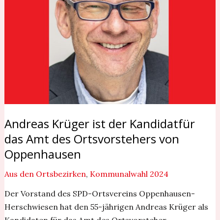
Amt
des
Ortsvorstehers
von
Oppenhausen
Andreas Krüger ist der Kandidatfür
das Amt des Ortsvorstehers von
Oppenhausen
Aus den Ortsbezirken
,
Kommunalwahl 2024
Der Vorstand des SPD-Ortsvereins Oppenhausen-
Herschwiesen hat den 55-jährigen Andreas Krüger als
Kandidaten für das Amt des Ortsvorsteher