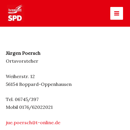
Zum
MAI
Inhalt
MEN
springen
Jürgen Poersch
Ortsvorsteher
Weiherstr. 12
56154 Boppard-Oppenhausen
Tel. 06745/397
Mobil 0176/62022021
jue.poersch@t-online.de