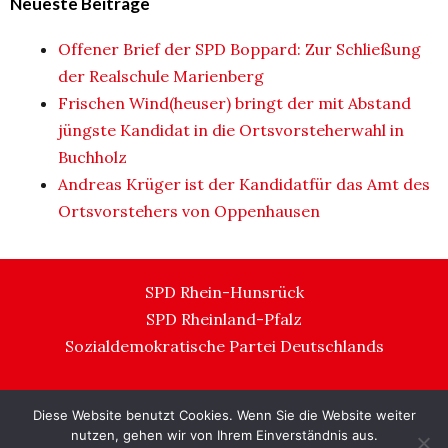
Neueste Beiträge
Offener Brief der SPD Boppard: Zur Schließung
der Realschule Marienberg
Frischen Wind(heuser) bringt der mit Abstand
jüngste Kandidat in die Ortsvorsteherwahl in
Buchholz
Andreas Krüger ist der Kandidatfür das Amt des
Ortsvorstehers von Oppenhausen
SPD Rhein-Hunsrück
SPD Rheinland-Pfalz
Sozialdemokratische Partei Deutschlands
Diese Website benutzt Cookies. Wenn Sie die Website weiter
Impressum und Datenschutz
nutzen, gehen wir von Ihrem Einverständnis aus.