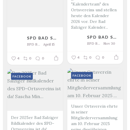
"Kalenderteam" des
Ortsvereins und stellen
heute den Kalender
2026 vor. Der Bad
Salziger Kalender...
SPD BAD SALZIG
SPD BAD SALZIG
SPD Bad Salzig
Nov 30
SPD Bad Salzig
April 15
4
0
0
4
0
0
FACEBOOK
FACEBOOK
Unser Ortsverein ehrte
in seiner
Der 2025er Bad Salziger
Mitgliederversammlung
Bildkalender des SPD-
am 10. Februar 2025
Ortsvereins ist da!
seine diesjährigen