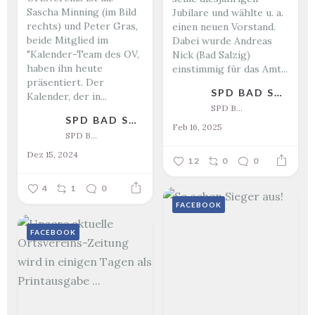
Sascha Minning (im Bild
Jubilare und wählte u. a.
rechts) und Peter Gras,
einen neuen Vorstand.
beide Mitglied im
Dabei wurde Andreas
"Kalender-Team des OV,
Nick (Bad Salzig)
haben ihn heute
einstimmig für das Amt...
präsentiert. Der
SPD BAD SALZIG
Kalender, der in...
SPD Bad Salzig
SPD BAD SALZIG
Feb 16, 2025
SPD Bad Salzig
Dez 15, 2024
12
0
0
4
1
0
FACEBOOK
FACEBOOK