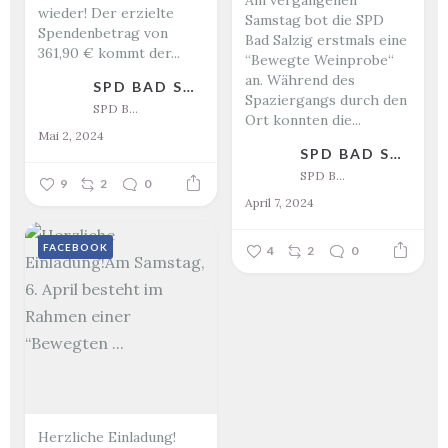
Am vergangenen
wieder! Der erzielte
Samstag bot die SPD
Spendenbetrag von
Bad Salzig erstmals eine
361,90 € kommt der...
“Bewegte Weinprobe“
an. Während des
SPD BAD SALZIG
Spaziergangs durch den
SPD Bad Salzig
Ort konnten die...
Mai 2, 2024
SPD BAD SALZIG
SPD Bad Salzig
9
2
0
April 7, 2024
FACEBOOK
4
2
0
Herzliche Einladung!