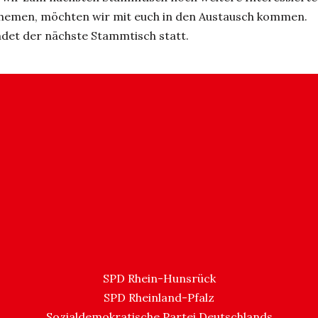
Themen, möchten wir mit euch in den Austausch kommen.
ndet der nächste Stammtisch statt.
SPD Rhein-Hunsrück
SPD Rheinland-Pfalz
Sozialdemokratische Partei Deutschlands